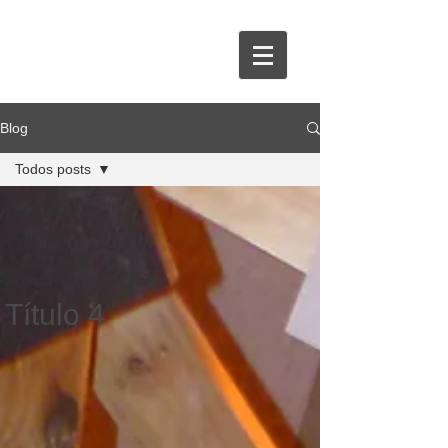
Blog
Todos posts
Todos posts
Começar
Sua
comunidade
Título 4