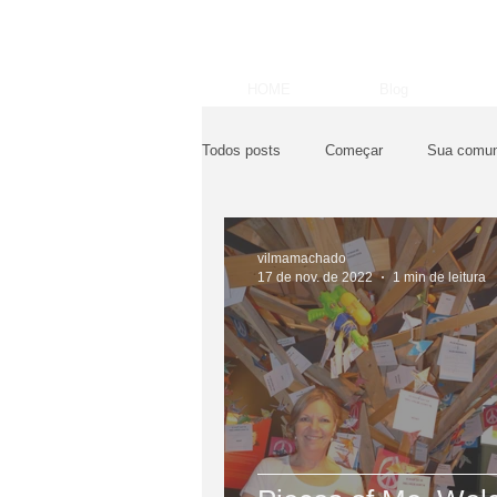
HOME
Blog
Todos posts
Começar
Sua comun
vilmamachado
17 de nov. de 2022
1 min de leitura